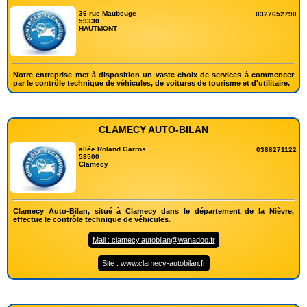
36 rue Maubeuge
0327652790
59330
HAUTMONT
Notre entreprise met à disposition un vaste choix de services à commencer
par le contrôle technique de véhicules, de voitures de tourisme et d'utilitaire.
CLAMECY AUTO-BILAN
allée Roland Garros
0386271122
58500
Clamecy
Clamecy Auto-Bilan, situé à Clamecy dans le département de la Nièvre,
effectue le contrôle technique de véhicules.
Mail : clamecy.autobilan@wanadoo.fr
Site : www.clamecy-autobilan.fr