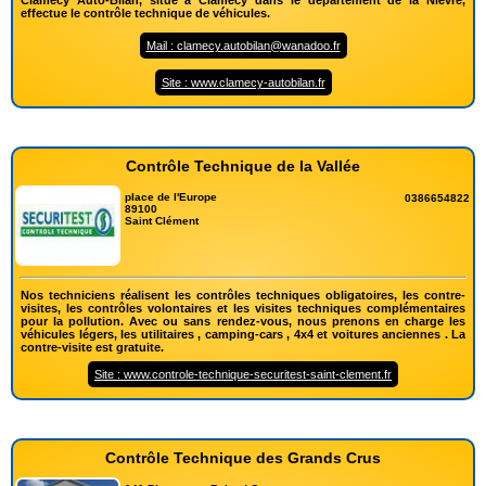
Clamecy Auto-Bilan, situé à Clamecy dans le département de la Nièvre,
effectue le contrôle technique de véhicules.
Mail : clamecy.autobilan@wanadoo.fr
Site : www.clamecy-autobilan.fr
Contrôle Technique de la Vallée
place de l'Europe
0386654822
89100
Saint Clément
Nos techniciens réalisent les contrôles techniques obligatoires, les contre-
visites, les contrôles volontaires et les visites techniques complémentaires
pour la pollution. Avec ou sans rendez-vous, nous prenons en charge les
véhicules légers, les utilitaires , camping-cars , 4x4 et voitures anciennes . La
contre-visite est gratuite.
Site : www.controle-technique-securitest-saint-clement.fr
Contrôle Technique des Grands Crus