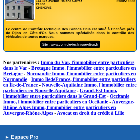
141 Bis avenue Roland Carraz
0380510600
21300
CHENÔVE
Le centre de Contrôle technique des Grands Crus est situé à Chenôve près
de Dijon en Côte-d'Or. Nous sommes spécialisés dans le contrôle des
véhicules de toutes marques.
Site : www.controle-technique-dijon.fr
Nos partenaires :
Immo du Var, l'immobilier entre particuliers
dans le Var
-
Bretagne Immo, l'immobilier entre particuliers en
Bretagne
-
Normandie Immo, l'immobilier entre particuliers en
Normandie
-
Immo IledeFrance, l'immobilier entre particuliers
en Île-de-France
-
Nouvelle-Aquitaine Immo, l'immobilier entre
particuliers en Nouvelle-Aquitaine
-
Grand-Est Immo,
l'immobilier entre particuliers dans le Grand-Est
-
Occitanie
Immo, l'immobilier entre particuliers en Occitanie
-
Auvergne-
Rhône-Alpes Immo, l'immobilier entre particuliers en
Auvergne-Rhône-Alpes
-
Avocat en droit du crédit à Lille
► Espace Pro